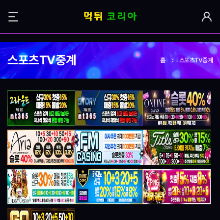
스포츠TV중계
홈
스포츠TV중계