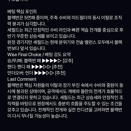
베팅 핵심 포인트
블랙번은 5연패 중이며, 주축 수비와 미드필더의 동시 이탈로 조직
력 붕괴가 심각합니다.
셰필드는 최근 안정적인 수비 라인과 빠른 역습 전개를 중심으로 후
반기 꾸준한 상승세를 보이고 있습니다.
원정 경기지만 셰필드는 현재 분위기와 전술 밸런스 모두에서 블랙
번보다 앞서 있습니다.
Wise Final Choice / 베팅 강도 요약
승/무/패: 블랙번 패 ▶▶▶▶▷ [강추]
핸디: 핸디 패 ▶▶▶▷▷ [추천]
언더오버: 언더 ▶▶▶▷▷ [추천]
Last Comment
블랙번은 핵심 자원들의 이탈과 장기 부진 속에서 수비와 중원이 동
시에 붕괴된 상태이며, 공격에서도 게예와 돌란의 전개가 효율적으
로 연결되지 못하고 있습니다. 셰필드는 최근 상승세와 안정적인 조
직력을 바탕으로 원정에서도 충분히 흐름을 주도할 수 있는 조건을
갖추고 있습니다. 전체적인 전개와 실전 컨디션을 고려하면 블랙번
이 다시 무너질 가능성이 높습니다.