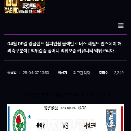
04월 09일 잉글랜드 챔피언쉽 블랙번 로버스 셰필드 웬즈데이 해
외축구분석 [ 먹튀검증 꽁머니 먹튀보증 커뮤니티 먹튀코리아 …
최고관리자
등록일
25-04-07 23:50
작성자
조회수
2,249
[ 먹튀검증 꽁머니 먹튀보증 커뮤니티 먹튀코리아 ]