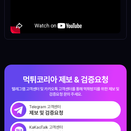
먹튀코리아 제보 & 검증요청
텔레그램 고객센터 및 카카오톡 고객센터를 통해 먹튀방지를 위한
제보 및
검증요청 문의 주세요.
Telegram 고객센터
제보 및 검증요청
KaKaoTalk 고객센터