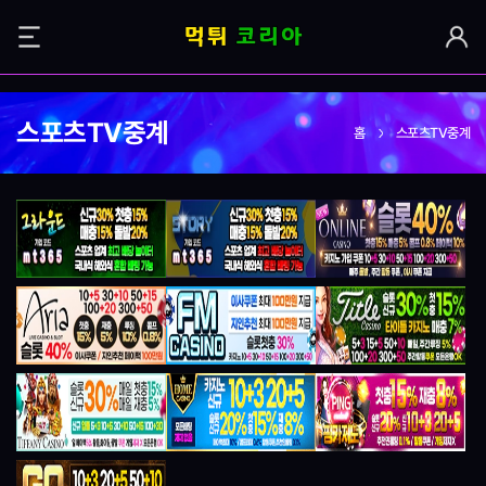
스포츠TV중계
홈
스포츠TV중계