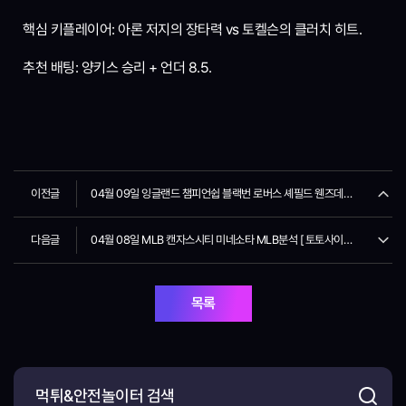
핵심 키플레이어: 아론 저지의 장타력 vs 토켈슨의 클러치 히트.
추천 배팅: 양키스 승리 + 언더 8.5.
이전글
04월 09일 잉글랜드 챔피언쉽 블랙번 로버스 셰필드 웬즈데이 해외축구분석 [ 먹튀검증 꽁머니 먹튀보증 커뮤니티 먹튀코리아 ]
다음글
04월 08일 MLB 캔자스시티 미네소타 MLB분석 [ 토토사이트 먹튀검증 꽁머니 커뮤니티 ]
목록