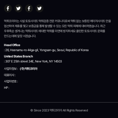
먹튀코리아는 사설 토토사이트 먹튀검증 전문 커뮤니티로써 먹튀 없는 보증된 메이저사이트 만을
엄선하여 제휴를 맺고 보증금을 통해 발생할 수 있는 모든 먹튀 피해에 대비하였습니다.
최근
우후죽순 생겨나는 먹튀사이트 에대한 먹튀를 미연에 방지하세요 클린한 토토사이트 문화를
만드는데에 앞장 서겠습니다.
Head Office
: 26, Hoenamu-ro 44ga-gil, Yongsan-gu, Seoul, Republic of Korea
United States Branch
: 307 E 25th street 34E, New York, NY 14503
사업자정보 :
(주)먹튀코리아
대표이사 :
사업자번호 :
HP :
© Since 2023 먹튀코리아 All Rights Reserved