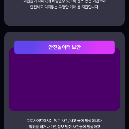
회원들이 재미있게 베팅할수 있도록 센스 있는 이벤트와
안전하고 먹튀없는 투명한 거래 를 지원합니다.
안전놀이터 보안
토토사이트에서는 많은 사건/사고 들이 발생합니다.
먹튀를 하거나 개인정보 탈취 사건들이 발생하고