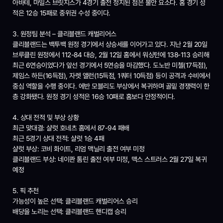
아바테, 마일스 브릿지스가 4경기 출전 정지된 점은 불안 요소다. 홈 경기 성
적은 12승 15패로 중위권 수성 중이다.
3. 원정팀 분석 – 클리블랜드 캐벌리어스
클리블랜드는 백투백 원정 경기에서 상승세를 이어가고 있다. 지난 2월 20일
브루클린 원정에서 112-84 대승, 2월 12일 홈에서 워싱턴에 138-113 승리해
최근 6연승이었다가 앞선 경기에서 5연승을 마감했다. 도노반 미첼(17득점),
제임스 하든(16득점), 자렛 앨런(15득점, 1쿼터 10득점) 등이 공격과 수비에서
중심 역할을 수행 중이다. 에반 모블리도 부상에서 복귀하며 골밑 경쟁력이 한
층 강화됐다. 원정 경기 성적은 16승 10패로 홈보다 안정적이다.
4. 상대 전적 및 부상 상황
최근 맞대결: 샬럿 호네츠 홈에서 87-94 패배
최근 5경기 상대 전적: 샬럿 1승 4패
샬럿 부상: 코비 화이트, 리엄 맥닐리 출전 여부 미정
클리블랜드 부상: 네이콴 톰린 출전 여부 미정, 맥스 스트러스 2월 27일 복귀
예정
5. 픽 추천
가능성이 높은 선택: 클리블랜드 캐벌리어스 승리
배당을 노리는 선택: 클리블랜드 핸디캡 승리