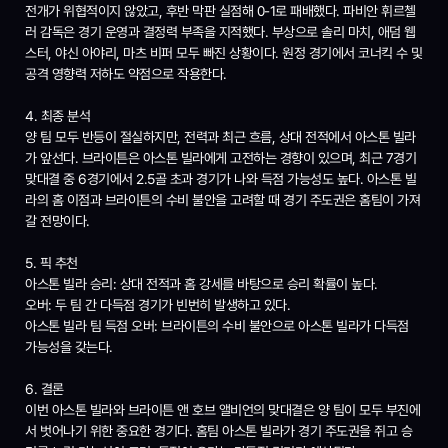
전개가 위협적이지 않았고, 후반 막판 실점해 0-1로 패배했다. 파비안 휘르첼
러 감독은 경기 운영과 결정력 부족을 지적했다. 부상으로 솔리 마치, 애덤 웹
스터, 야신 아야리, 마츠 비퍼 모두 빠진 상황이다. 원정 경기에서 코너킥 수 및
공격 영향력 저하도 약점으로 작용한다.
4. 최종 분석
양 팀 모두 반등이 절실하지만, 전력과 최근 흐름, 상대 전적에서 아스톤 빌라
가 앞선다. 브라이튼은 아스톤 빌라에게 고전하는 경향이 있으며, 최근 7경기
맞대결 중 6경기에서 2.5골 초과 경기가 나와 득점 가능성도 높다. 아스톤 빌
라의 홈 이점과 브라이튼의 수비 불안을 고려할 때 경기 주도권은 홈팀이 가져
갈 전망이다.
5. 픽 추천
아스톤 빌라 승리: 상대 전적과 홈 강세를 바탕으로 승리 확률이 높다.
오버: 두 팀 간 다득점 경기가 빈번히 발생하고 있다.
아스톤 빌라 팀 득점 오버: 브라이튼의 수비 불안으로 아스톤 빌라가 다득점
가능성을 갖는다.
6. 결론
이번 아스톤 빌라와 브라이튼 앤 호브 앨비언의 맞대결은 양 팀이 모두 부진에
서 벗어나기 위한 중요한 경기다. 홈팀 아스톤 빌라가 경기 주도권을 쥐고 승