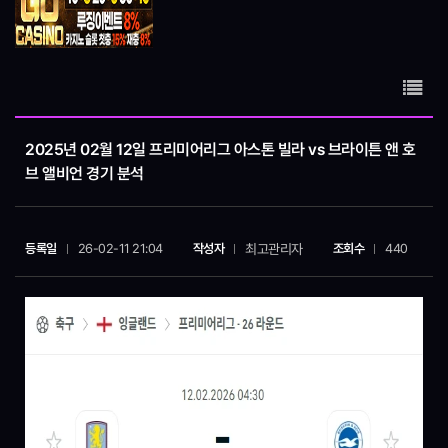
2025년 02월 12일 프리미어리그 아스톤 빌라 vs 브라이튼 앤 호
브 앨비언 경기 분석
최고관리자
등록일
26-02-11 21:04
작성자
조회수
440