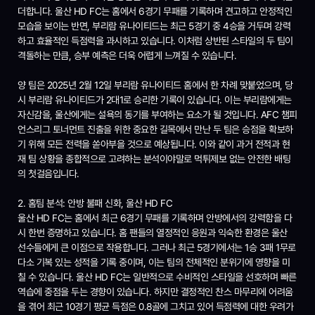
더합니다. 울산 HD FC는 홈에서 6경기 무패를 기록하며 견고하고 안정적인
모습을 보이는 반면, 부리람 유나이티드는 최근 5경기 중 4승을 거두며 강력
하고 효율적인 득점력을 과시하고 있습니다. 이처럼 상반된 스타일의 두 팀이
격돌하는 만큼, 승부 예측은 더욱 어렵게 느껴질 수 있습니다.
양 팀은 2025년 2월 12일 부리람 유나이티드 홈에서 한 차례 맞붙었으며, 당
시 부리람 유나이티드가 2대1로 승리한 기록이 있습니다. 이는 부리람에게는
자신감을, 울산에게는 설욕의 동기를 부여하는 요소가 될 것입니다. AFC 챔피
언스리그 토너먼트 진출을 위한 중요한 길목에서 만난 두 팀은 승점을 확보하
기 위해 모든 전력을 쏟아부을 것으로 예상됩니다. 이와 같이 과거 전적과 현
재 팀 상황을 종합적으로 고려하는 분석이야말로 먹튀제보 없는 안전한 배팅
의 첫걸음입니다.
2. 홈팀 분석: 안방 불패 신화, 울산 HD FC
울산 HD FC는 홈에서 최근 6경기 무패를 기록하며 안방에서의 강력함을 다
시 한번 증명하고 있습니다. 홈 팬들의 열정적인 응원과 익숙한 환경은 울산
선수들에게 큰 이점으로 작용합니다. 그러나 최근 5경기에서는 1승 3패 1무로
다소 기복 있는 성적을 기록 중이며, 이는 팀의 전체적인 분위기에 영향을 미
칠 수 있습니다. 울산 HD FC는 일반적으로 수비적인 스타일을 선호하며 빠른
역습에 중점을 두는 경향이 있습니다. 하지만 결정적인 찬스 마무리에 어려움
을 겪어 최근 10경기 평균 득점은 0.8골에 그치고 있어 득점력에 대한 우려가