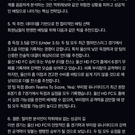
계를 꼼꼼하게 분석하는 것은 먹튀제보와 같은 위험한 상황을 피하고 성공적
인 배팅으로 나아가는 핵심 전략입니다.
5. 픽 추천: 데이터를 기반으로 한 합리적인 배팅 선택
회원님들의 현명한 배팅을 위해 다음과 같은 픽을 추천드립니다.
총 득점 3.5골 언더 (Under 3.5): 두 팀 모두 최근 챔피언스리그 경기에서
3.5골 미만을 기록하는 경향이 강합니다. 특히 울산의 낮은 득점력과 양 팀의
신중한 전술적 대결이 예상되므로 언더를 추천합니다.
울산 HD FC 승리 또는 무승부 (더블 찬스): 울산 HD FC가 홈에서 6경기 무
패를 기록하며 강력한 모습을 보여주고 있습니다. 비록 부리람의 공격력이 강
하지만, 울산의 홈 이점과 견고한 수비를 바탕으로 쉽게 지지 않을 것으로 예
상되므로 더블 찬스를 추천합니다.
양 팀 득점 (Both Teams To Score, Yes): 부리람 유나이티드가 최근 원정
8경기 중 7경기에서 득점과 실점을 모두 기록했습니다. 울산 HD FC도 홈에
서 실점 가능성을 완전히 배제할 수 없으며, 부리람의 공격력을 감안할 때 양
팀 모두 득점할 가능성이 높다고 판단됩니다.
6. 결론: 철저한 분석만이 먹튀제보 없는 성공의 길
이번 경기는 울산 HD FC의 안정적인 홈 경기력과 부리람 유나이티드의 강력
한 공격력이 맞붙는 팽팽한 승부가 될 것으로 보입니다. 두 팀 모두 승점을 얻