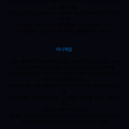
게임아트 / 피지소프트 / 블루프린트 / 썬더킥 / 노리밋시티 / 모빌롯
츠 / 플레이펄
드라군소프트 / 1x2게이밍 / 이엘케이 / 릴킹덤 / 빅타임 / 마이크로
게이밍
아바타UX / 핵소게이밍 / 플레이테크 / 스카이윈드 / 파차이
옥토플레이 / 노보매틱 / 비게이밍 / 클롯플레이 / 팻판다
미니게임
로투스홀짝 / 로투스바카라 / 로투스 드래곤타이거 / 로투스 식보
넥스트 바카라 / 넥스트 링 / 넥스트 사다리 / 넥스트 파워볼
베픽 파워볼 / 베픽 파워사다리 / EOS 파워볼 3분 / EOS 파워볼 5
분 / 파워볼 / 파워사다리
N파워볼 3분 / N파워볼 5분 / N파워사다리 3분 / N파워사다리 5
분
레드파워볼 / 레드파워사다리 / 오즈홀덤 / 런닝볼 스피드 / 벳페어
축구
개경주 / 경마 / 모터스포츠
벳 365 축구 / 농구 / 미식축구 / 테니스 / 크리켓 / 다트 / 개경주 /
경마 / 모터스포츠 / 스피드웨이 / 트로팅 / 사이클링