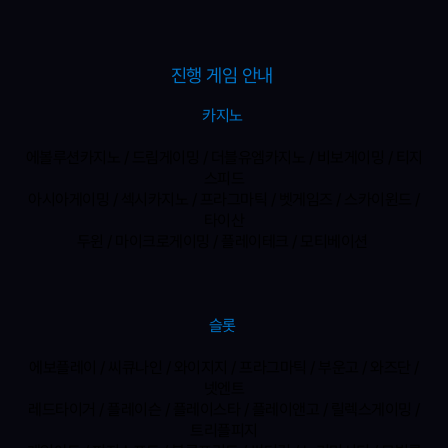
진행 게임 안내
카지노
에볼루션카지노 / 드림게이밍 / 더블유엠카지노 / 비보게이밍 / 티지
스피드
아시아게이밍 / 섹시카지노 / 프라그마틱 / 벳게임즈 / 스카이윈드 /
타이산
두윈 / 마이크로게이밍 / 플레이테크 / 모티베이션
슬롯
에보플레이 / 씨큐나인 / 와이지지 / 프라그마틱 / 부운고 / 와즈단 /
넷엔트
레드타이거 / 플레이슨 / 플레이스타 / 플레이앤고 / 릴렉스게이밍 /
트리플피지