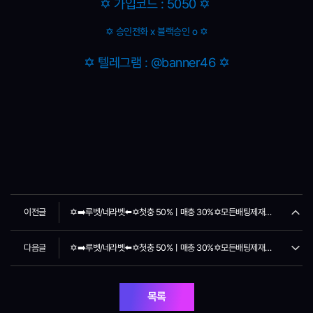
✡️ 가입코드 : 5050 ✡️
✡️ 승인전화 x 블랙승인 o ✡️
✡️ 텔레그램 : @banner46
✡️
이전글
✡️➡️루벳/네라벳⬅️✡️첫충 50%ㅣ매충 30%✡️모든배팅제재없음✡️가입즉시 콤프지급✡️베팅한도무제한✡️ nusp
다음글
✡️➡️루벳/네라벳⬅️✡️첫충 50%ㅣ매충 30%✡️모든배팅제재없음✡️가입즉시 콤프지급✡️베팅한도무제한✡️ via8
목록