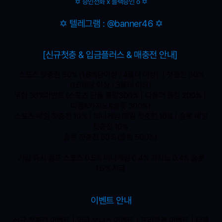
✡️ 승인전화 x 블랙승인 o ✡️
✡️ 텔레그램 : @banner46
✡️
[신규첫충 & 입금플러스 & 매충전 안내]
스포츠 첫충전 50% (1.6배당이상 / 4폴더 이상) ㅣ첫충전 30%
(1.6배당 이상 / 3폴더 이상)
무한 30%이벤트 (스포츠 단폴 롤링300%ㅣ다폴더 롤링 200%ㅣ
미겜&카지노&슬롯 300%)
스포츠 매일 첫충전 10%ㅣ미니게임 매일 첫충전 10%ㅣ슬롯 매일
첫충전 10%
슬롯 첫충전 50% (롤링 500%)
가입 즉시 콤프 스포츠 0.5% 미니게임 0.4% 카지노 0.
4% 슬롯
1.5% 지급
이벤트 안내
신규 첫충전 이벤트ㅣ입금 보너스 이벤트ㅣ프리쿠폰 이벤트ㅣ더블