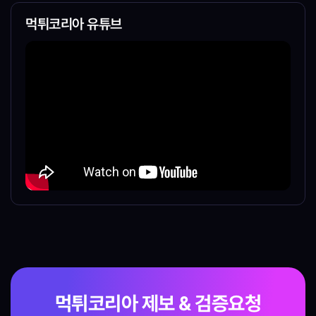
먹튀코리아 유튜브
먹튀코리아 제보 & 검증요청