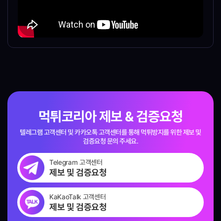
먹튀코리아 제보 & 검증요청
텔레그램 고객센터 및 카카오톡 고객센터를 통해 먹튀방지를 위한
제보 및
검증요청 문의 주세요.
Telegram 고객센터
제보 및 검증요청
KaKaoTalk 고객센터
제보 및 검증요청