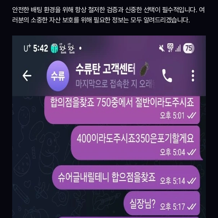
안전한 배팅 환경을 위해 항상 철저한 검증과 신중한 선택이 필수적입니다. 여
러분의 소중한 자산 보호를 위해 필요한 정보는 모두 알려드리겠습니다.