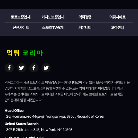
토토보증업체
카지노보증업체
먹튀검증
먹튀사이트
신규사이트
스포츠TV중계
커뮤니티
고객센터
먹튀코리아는 사설 토토사이트 먹튀검증 전문 커뮤니티로써 먹튀 없는 보증된 메이저사이트 만을
엄선하여 제휴를 맺고 보증금을 통해 발생할 수 있는 모든 먹튀 피해에 대비하였습니다.
최근
우후죽순 생겨나는 먹튀사이트 에대한 먹튀를 미연에 방지하세요 클린한 토토사이트 문화를
만드는데에 앞장 서겠습니다.
Head Office
: 26, Hoenamu-ro 44ga-gil, Yongsan-gu, Seoul, Republic of Korea
United States Branch
: 307 E 25th street 34E, New York, NY 14503