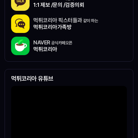
1:1 제보 /문의 /검증의뢰
먹튀코리아 픽스터들과
같이 하는
먹튀코리아가족방
NAVER
공식카페오픈
먹튀코리아
먹튀코리아 유튜브