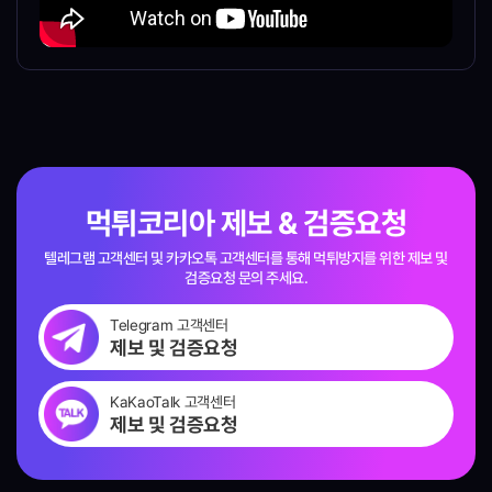
먹튀코리아 제보 & 검증요청
텔레그램 고객센터 및 카카오톡 고객센터를 통해 먹튀방지를 위한
제보 및
검증요청 문의 주세요.
Telegram 고객센터
제보 및 검증요청
KaKaoTalk 고객센터
제보 및 검증요청