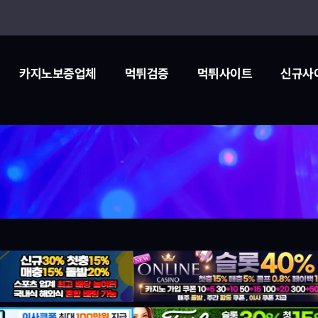
카지노보증업체
먹튀검증
먹튀사이트
신규사