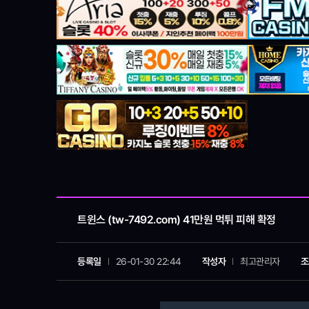
트윈스 (tw-7492.com) 41만원 먹튀 피해 확정
등록일
26-01-30 22:44
작성자
최고관리자
조