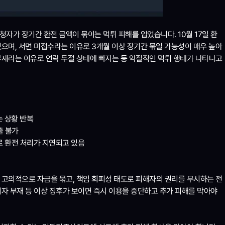
 요청자가 장기간 환전 금액이 묶이는 먹튀 피해를 입었습니다. 10월 17일 환
으며, 서면 미접수라는 이유로 3개월 이상 장기간 묶일 가능성이 매우 높아
부재라는 이유로 연락 두절 상태에 빠지는 등 악질적인 먹튀 행태가 나타나고
는 상황 반복
출 불가
 환전 처리가 지연되고 있음
 고의적으로 자금을 묶고, 책임 회피성 태도로 피해자의 권리를 무시하는 전
자 부재 등 이상 징후가 보이면 즉시 이용을 중단하고 추가 피해를 막아야