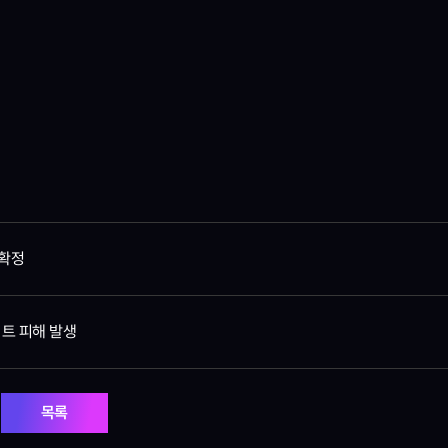
 확정
사이트 피해 발생
목록