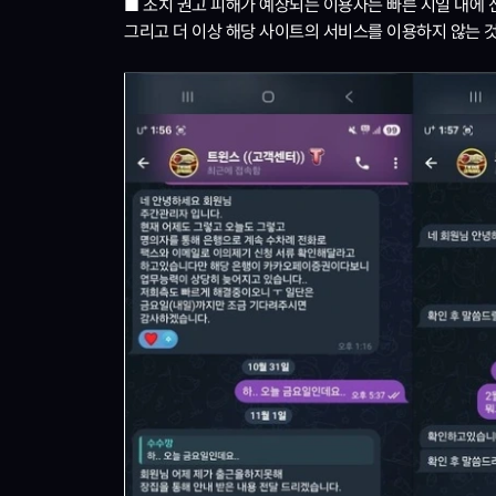
■ 조치 권고 피해가 예상되는 이용자는 빠른 시일 내에 
그리고 더 이상 해당 사이트의 서비스를 이용하지 않는 