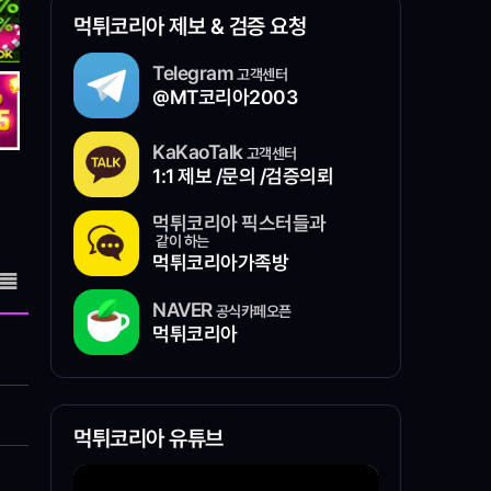
먹튀코리아 제보 & 검증 요청
Telegram
고객센터
@MT코리아2003
KaKaoTalk
고객센터
1:1 제보 /문의 /검증의뢰
먹튀코리아 픽스터들과
같이 하는
먹튀코리아가족방
NAVER
공식카페오픈
먹튀코리아
먹튀코리아 유튜브