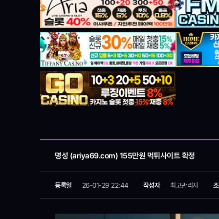
명성 (ariya69.com) 155만원 먹튀사이트 확정
등록일
26-01-29 22:44
작성자
최고관리자
조