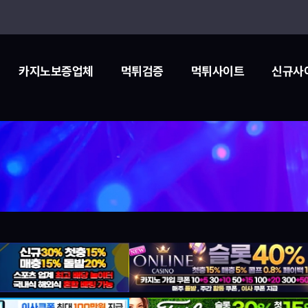
카지노보증업체
먹튀검증
먹튀사이트
신규사