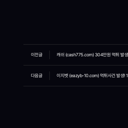
이전글
캐쉬 (cash775.com) 304만원 먹튀 발생
다음글
이지벳 (eazyb-10.com) 먹튀사건 발생