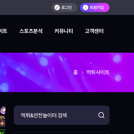
로그인
회원가입
이트
스포츠분석
커뮤니티
고객센터
홈
먹튀사이트