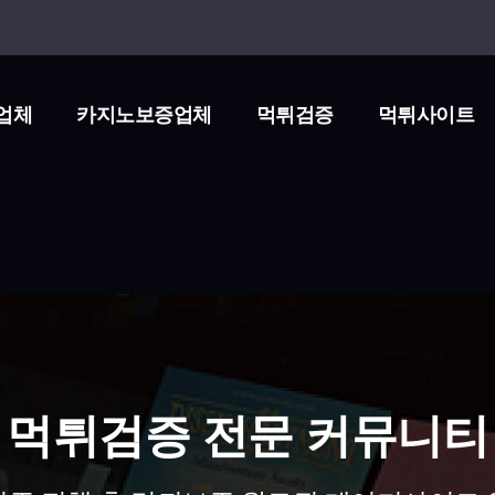
업체
카지노보증업체
먹튀검증
먹튀사이트
 먹튀검증
전문 커뮤니티