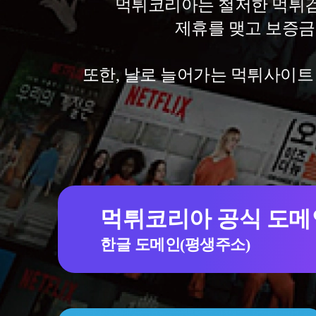
먹튀코리아는 철저한 먹튀검
제휴를 맺고 보증금을
또한, 날로 늘어가는 먹튀사이트
먹튀코리아 공식 도메
한글 도메인(평생주소)