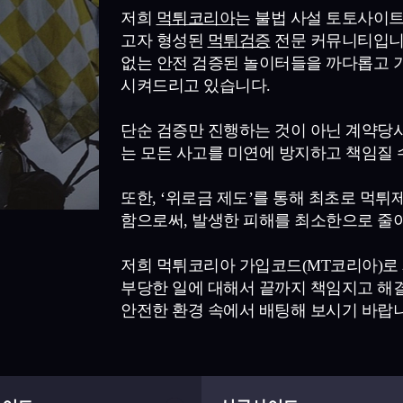
저희
먹튀코리아
는 불법 사설 토토사이트
고자 형성된
먹튀검증
전문 커뮤니티입니다
없는 안전 검증된 놀이터들을 까다롭고 
시켜드리고 있습니다.
단순 검증만 진행하는 것이 아닌 계약당시
는 모든 사고를 미연에 방지하고 책임질 
또한, ‘위로금 제도’를 통해 최초로 먹
함으로써, 발생한 피해를 최소한으로 줄이
저희 먹튀코리아 가입코드(MT코리아)로
부당한 일에 대해서 끝까지 책임지고 해
안전한 환경 속에서 배팅해 보시기 바랍니