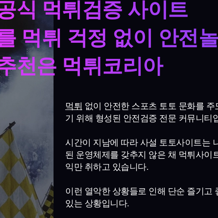
공식 먹튀검증 사이트
를 먹튀 걱정 없이 안전
추천은 먹튀코리아
먹튀
없이 안전한 스포츠 토토 문화를 주
기 위해 형성된 안전검증 전문 커뮤니티
시간이 지남에 따라 사설 토토사이트는 
된 운영체제를 갖추지 않은 채 먹튀사이
익만 취하고 있습니다.
이런 열악한 상황들로 인해 단순 즐기고
있는 상황입니다.