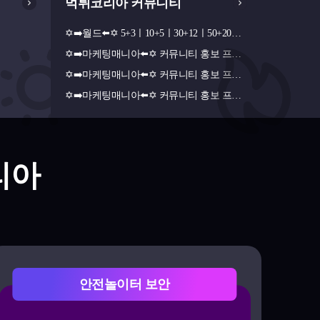
먹튀코리아 커뮤니티
✡️➡️월드⬅️✡️ 5+3ㅣ10+5ㅣ30+12ㅣ50+20ㅣ100+35ㅣ200+70 ✡️무한매충✡️모든배팅제재없음✡️다양한 이벤트✡️ ti78
✡️➡️마케팅매니아⬅️✡️ 커뮤니티 홍보 프로그램⭐️구글 찌라시 프로그램⭐️카톡 텔레 미니게임 오토픽⭐️마케팅프로그램✡️ bs7s
✡️➡️마케팅매니아⬅️✡️ 커뮤니티 홍보 프로그램⭐️구글 찌라시 프로그램⭐️카톡 텔레 미니게임 오토픽⭐️마케팅프로그램✡️
✡️➡️마케팅매니아⬅️✡️ 커뮤니티 홍보 프로그램⭐️구글 찌라시 프로그램⭐️카톡 텔레 미니게임 오토픽⭐️마케팅프로그램✡️ tbrl
리아
안전놀이터 보안