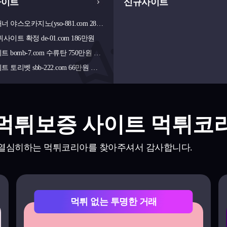
사이트
신규사이트
토토핫배너 야스오카지노(yso-881.com 286만원 먹튀사이트 확정
사이트 확정 de-01.com 186만원
먹튀사이트 bomb-7.com 수류탄 750만원 먹튀
먹튀사이트 토리벳 sbb-222.com 66만원 먹튀 확정
먹튀보증 사이트 먹튀코
 열심히하는 먹튀코리아를 찾아주셔서 감사합니다.
먹튀 없는 투명한 거래