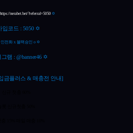
https://nerabet.bet/?referral=5050
✡️
가입코드 : 5050 ✡️
승인전화 x 블랙승인 o ✡️
그램 : @banner46
✡️
 입금플러스 & 매충전 안내]
신규 첫충 60%
슬롯 신규첫충 50%
충 15% 매일 매충 10%