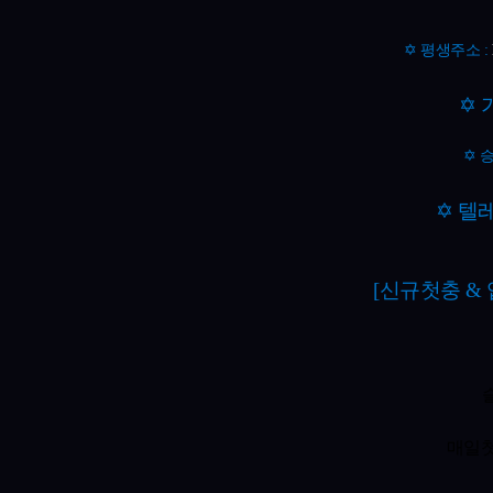
✡️ 평생주소 :
✡️ 
✡️ 
✡️ 텔레
[신규첫충 &
매일첫