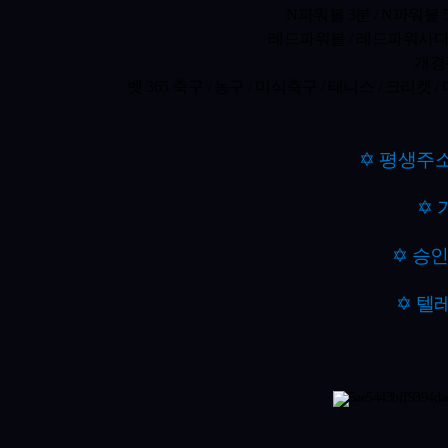
N파워볼 3분 / N파워볼 
레드파워볼 / 레드파워사다리
개경주
벳 365 축구 / 농구 / 미식축구 / 테니스 / 크리켓
✡️ 평생주소
✡️ 
✡️ 승
✡️ 텔레