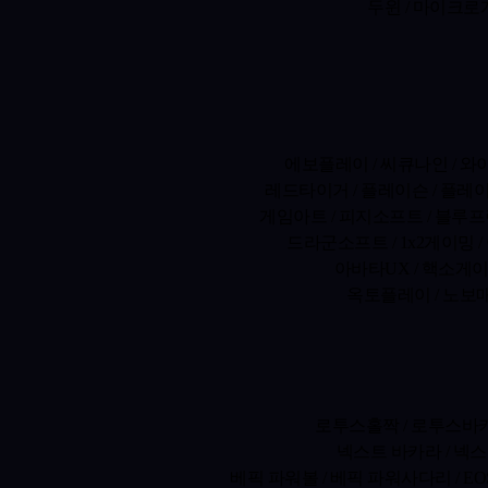
두윈 / 마이크로
에보플레이 / 씨큐나인 / 와이
레드타이거 / 플레이슨 / 플레
게임아트 / 피지소프트 / 블루프린
드라군소프트 / 1x2게이밍 /
아바타UX / 핵소게이
옥토플레이 / 노보매
로투스홀짝 / 로투스바카
넥스트 바카라 / 넥스
베픽 파워볼 / 베픽 파워사다리 / EOS