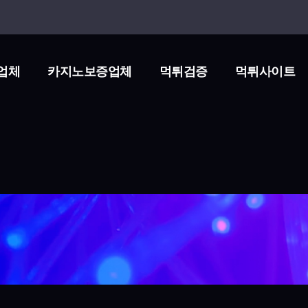
업체
카지노보증업체
먹튀검증
먹튀사이트