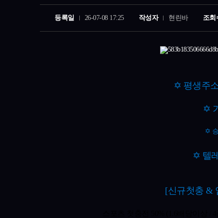
등록일
26-07-08 17:25
작성자
현린바
조회
✡️ 평생주소
✡️ 
✡️ 
✡️ 텔레
[신규첫충 &
스포츠 첫충전 50% (1.6배당이상 / 4