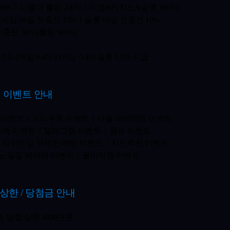
00%ㅣ다폴더 롤링 200%ㅣ미겜&카지노&슬롯 300%)
게임 매일 첫충전 10%ㅣ슬롯 매일 첫충전 10%
충전 50% (롤링 500%)
 미니게임 0.4% 카지노 0.
4% 슬롯 1.5% 지급
이벤트 안내
 이벤트ㅣ프리쿠폰 이벤트ㅣ더블 피버타임 이벤트
이백 이벤트ㅣ텔레그램 이벤트ㅣ콤프 이벤트
 라이트닝 무제한 베팅 이벤트ㅣ지인추천 이벤트
 일일 페이백 이벤트ㅣ올미적중 이벤트
상한 / 당첨금 안내
 당첨 상한 4000만원