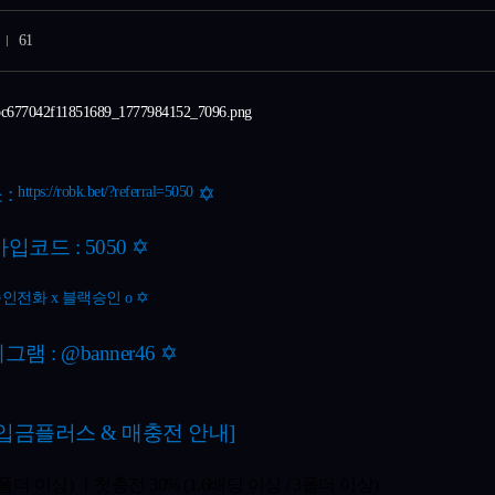
61
 :
✡️
https://robk.bet/?referral=5050
가입코드 : 5050 ✡️
승인전화 x 블랙승인 o ✡️
그램 : @banner46
✡️
 입금플러스 & 매충전 안내]
폴더 이상) ㅣ첫충전 30% (1.6배당 이상 / 3폴더 이상)