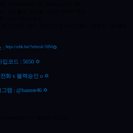
5분 / N파워사다리 3분 / N파워사다리 5분
 / 오즈홀덤 / 런닝볼 스피드 / 벳페어 축구
 / 경마 / 모터스포츠
 / 다트 / 개경주 / 경마 / 모터스포츠 / 스피드웨이 / 트로팅 / 사이클링
 :
✡️
https://robk.bet/?referral=5050
가입코드 : 5050 ✡️
인전화 x 블랙승인 o ✡️
그램 : @banner46
✡️