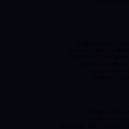
두윈 / 마이크로
에보플레이 / 씨큐나인 / 와이
레드타이거 / 플레이슨 / 플레
게임아트 / 피지소프트 / 블루프린
드라군소프트 / 1x2게이밍 /
아바타UX / 핵소게이
옥토플레이 / 노보매
로투스홀짝 / 로투스바카
넥스트 바카라 / 넥스
베픽 파워볼 / 베픽 파워사다리 / EOS