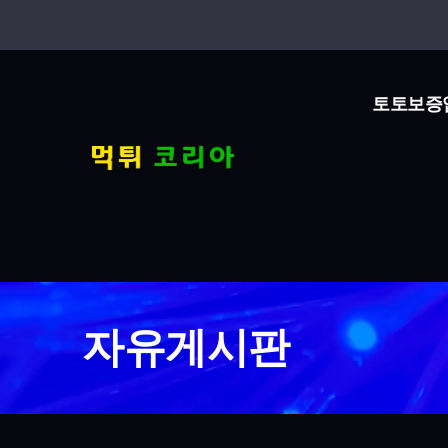
토토보증
자유게시판