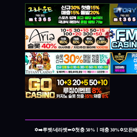
✡️➡️루벳/네라벳⬅️✡️첫충 50%ㅣ매충 30%✡️