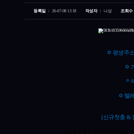
등록일
26-07-08 13:18
작성자
나성
조회수
✡️ 평생주소
✡️ 
✡️ 
✡️ 텔레
[신규첫충 &
스포츠 첫충전 50% (1.6배당이상 / 4