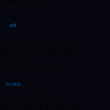
게이밍 / 플레이테크 / 모티베이션
슬롯
지지 / 프라그마틱 / 부운고 / 와즈단 / 넷엔트
이스타 / 플레이앤고 / 릴렉스게이밍 / 트리플피지
트 / 썬더킥 / 노리밋시티 / 모빌롯츠 / 플레이펄
 이엘케이 / 릴킹덤 / 빅타임 / 마이크로게이밍
밍 / 플레이테크 / 스카이윈드 / 파차이
틱 / 비게이밍 / 클롯플레이 / 팻판다
미니게임
라 / 로투스 드래곤타이거 / 로투스 식보
트 링 / 넥스트 사다리 / 넥스트 파워볼
 파워볼 3분 / EOS 파워볼 5분 / 파워볼 / 파워사다리