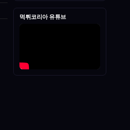
먹튀코리아 유튜브