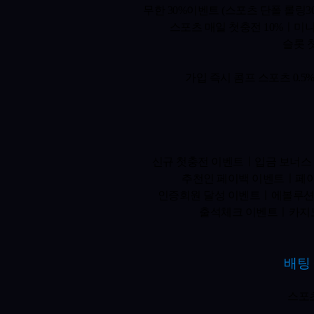
무한 30%이벤트 (스포츠 단폴 롤링3
스포츠 매일 첫충전 10%ㅣ미니
슬롯 첫
가입 즉시 콤프 스포츠 0.5%
신규 첫충전 이벤트ㅣ입금 보너스
추천인 페이백 이벤트ㅣ페
인증회원 달성 이벤트ㅣ에볼루션
출석체크 이벤트ㅣ카지노
배팅 
스포츠