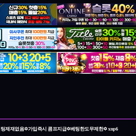
모든배팅제재없음✡️가입즉시 콤프지급✡️베팅한도무제한✡️ xnp6