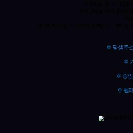
N파워볼 3분 / N파워볼 
레드파워볼 / 레드파워사다리
개경주
벳 365 축구 / 농구 / 미식축구 / 테니스 / 크리켓
✡️ 평생주소
✡️ 
✡️ 승
✡️ 텔레